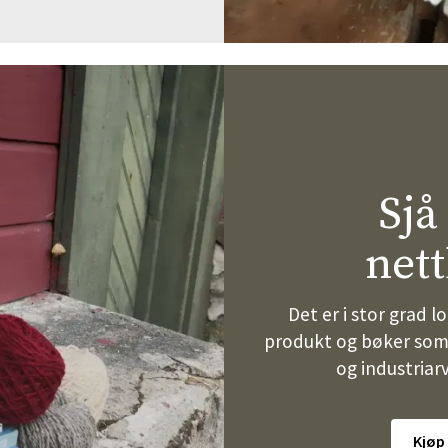
Sjå
net
Det er i stor grad 
produkt og bøker som 
og industriar
Kjøp