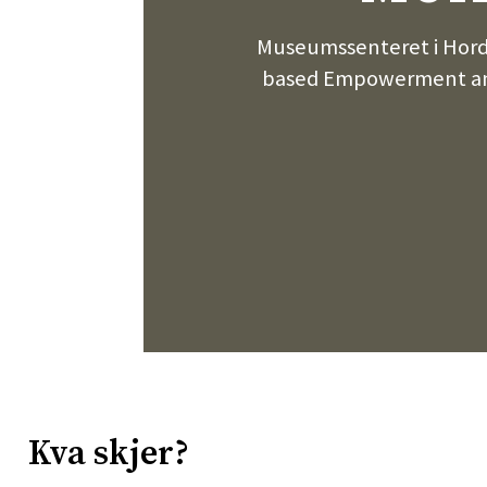
Museumssenteret i Horda
based Empowerment and 
Kva skjer?