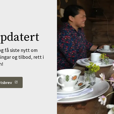
pdatert
g få siste nytt om
ngar og tilbod, rett i
n!
itsbrev