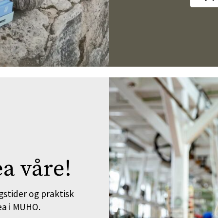
a våre!
gstider og praktisk
ea i MUHO.