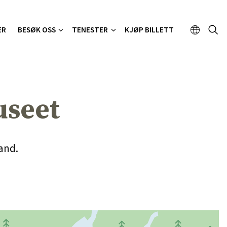
ER
BESØK OSS
TENESTER
KJØP BILLETT
useet
and.