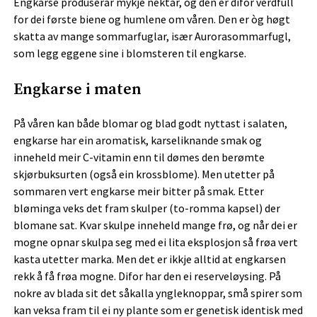
Engkarse produserar mykje nektar, og den er difor verdfull
for dei første biene og humlene om våren. Den er òg høgt
skatta av mange sommarfuglar, især Aurorasommarfugl,
som legg eggene sine i blomsteren til engkarse.
Engkarse i maten
På våren kan både blomar og blad godt nyttast i salaten,
engkarse har ein aromatisk, karseliknande smak og
inneheld meir C-vitamin enn til dømes den berømte
skjørbuksurten (også ein krossblome). Men utetter på
sommaren vert engkarse meir bitter på smak. Etter
bløminga veks det fram skulper (to-romma kapsel) der
blomane sat. Kvar skulpe inneheld mange frø, og når dei er
mogne opnar skulpa seg med ei lita eksplosjon så frøa vert
kasta utetter marka. Men det er ikkje alltid at engkarsen
rekk å få frøa mogne. Difor har den ei reserveløysing. På
nokre av blada sit det såkalla yngleknoppar, små spirer som
kan veksa fram til ei ny plante som er genetisk identisk med