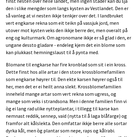
finst nesten over heile landet, men ingen stader kan du sjå
den i slike mengder som langs kysten av Vestlandet. Den er
så vanleg at vi nesten ikkje tenkjer over det. I landbruket
vert engkarse rekna som eit teikn på vassjuk jord, men
utover mot kysten veks den ikkje berre der, men overalt på
eng og kulturmark. Om agronomane ikkje er så glad i den, er
ungane dessto gladare - endeleg kjem det ein blome som
kan plukkast hemningslaust til å pynta med.
Blomane til engkarse har fire kronblad som sit i ein kross.
Dette finst hos alle artar i den store krossblomefamilien
som engkarse høyrer til. Den ekte karsen høyrer også til
her, men det er ei heilt anna slekt. Krossblomefamilien
inneheld mange artar som vert rekna som ugress, og
mange som veks i strandsona. Men i denne familien finn vi
òg ei lang rad ulike nytteplantar, i tillegg til karse kan
nemnast reddik, sennep, vaid (nytta til å laga blåfarge) og
framfor alt kålslekta. Den omfattar ikkje berre alle sortar
dyrka kål, men òg plantar som nepe, raps og kålrabi.