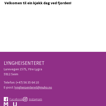
Velkomen til ein kjekk dag ved fjorden!
LYNGHEISENTERET
Lurevegen 1575, Ytre Lygra
5912 Seim
Telefon:
(+47) 56 35 64 10
E-post:
lyngheisenteret@muho.no
Facebook
Instagram