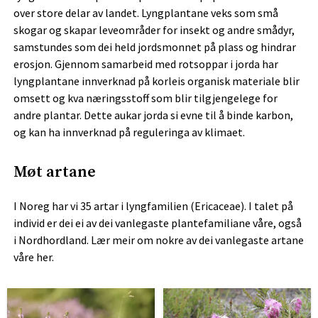
over store delar av landet. Lyngplantane veks som små
skogar og skapar leveområder for insekt og andre smådyr,
samstundes som dei held jordsmonnet på plass og hindrar
erosjon. Gjennom samarbeid med rotsoppar i jorda har
lyngplantane innverknad på korleis organisk materiale blir
omsett og kva næringsstoff som blir tilgjengelege for
andre plantar. Dette aukar jorda si evne til å binde karbon,
og kan ha innverknad på reguleringa av klimaet.
Møt artane
I Noreg har vi 35 artar i lyngfamilien (Ericaceae). I talet på
individ er dei ei av dei vanlegaste plantefamiliane våre, også
i Nordhordland. Lær meir om nokre av dei vanlegaste artane
våre her.