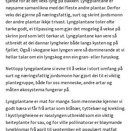
sjanse for at det veks lyng på bakken. Lyngplantane er
nøysame samanlikna med dei fleste andre plantar. Derfor
veks dei gjerne på næringsfattig, surt og skrint jordsmonn
der andre plantar ikkje trivast. Lyngplantane toler ofte
tørke godt, ei tilpassing som gjer det mogeleg å vekse på
skrinn jord som lett tørkar ut. Lyngplantane kan vere så
utbreidt at dei dannar lyngheier både langs kysten og på
fjellet. Også i skogane kan lyngen vere så dominerande at vi
hellar talar om ein lyngskog enn ein gran- eller furuskog.
Nettopp lyngplantane si evne til å vekse i stort omfang på
surt og næringsfattig jordsmonn har gjort dei til ei viktig
plantegruppe, både for oss menneske, andre artar og
måten økosystema fungerar på.
Lyngplantane er mat for mange. Som menneske kjenner vi
godt bæra vi får frå artar som blåbær, tyttebær og krekling.
I kystlyngheiene er røsslyngen utbreidd som ein viktig
beiteplante for sau, og for ville pollinatorar er bløymande
lyngblomar frå april til september eit populært matfat