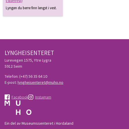
cinerea)
Lyngen du berre finn lengst i vest.
LYNGHEISENTERET
Lurevegen 1575, Ytre Lygra
5912 Seim
Telefon:
(+47) 56 35 64 10
E-post:
lyngheisenteret@muho.no
Facebook
Instagram
Ein del av Museumssenteret i Hordaland