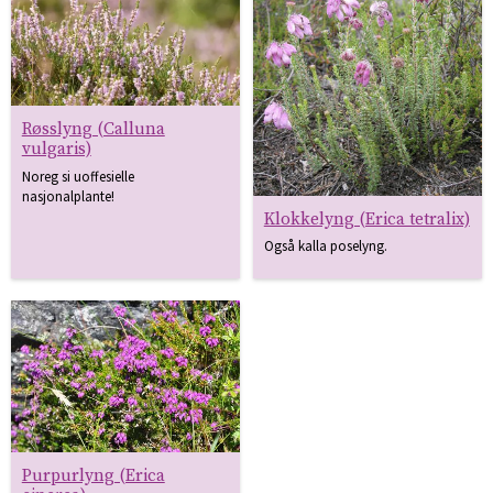
Røsslyng (Calluna
vulgaris)
Noreg si uoffesielle
nasjonalplante!
Klokkelyng (Erica tetralix)
Også kalla poselyng.
Purpurlyng (Erica