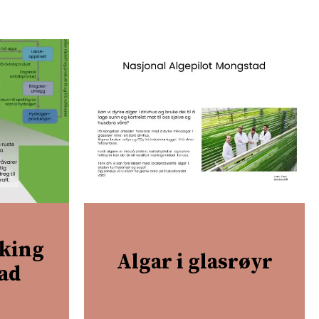
nking
Algar i glasrøyr
ad