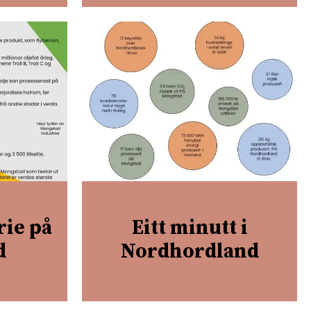
rie på
Eitt minutt i
d
Nordhordland