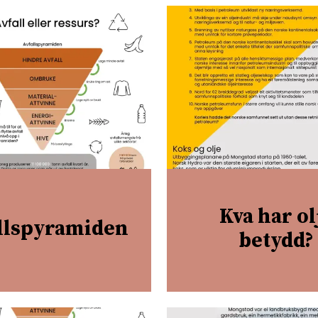
Kva har ol
llspyramiden
betydd?