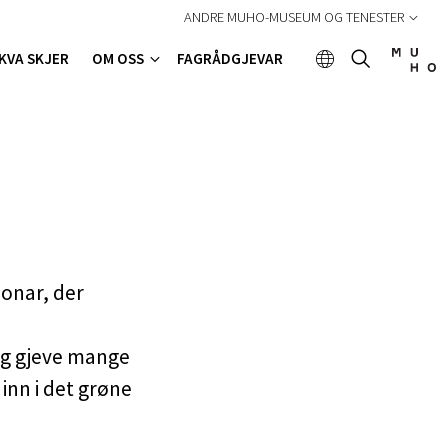
ANDRE MUHO-MUSEUM OG TENESTER
KVA SKJER
OM OSS
FAGRÅDGJEVAR
jonar, der
 og gjeve mange
inn i det grøne