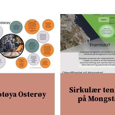
Sirkulær te
tøya Osterøy
på Mongst