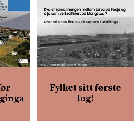
før
Fylket sitt første
gginga
tog!