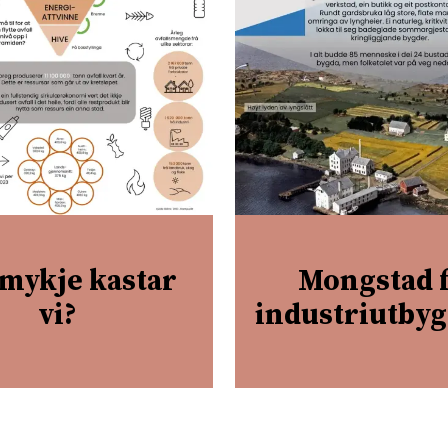
mykje kastar
Mongstad 
vi?
industriutby