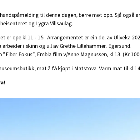
rehandspåmelding til denne dagen, berre møt opp. Sjå også 
eisenteret og Lygra Villsaulag.
t er ope kl 11 - 15. Arrangementet er ein del av Ullveka 202
ve arbeider i skinn og ull av Grethe Lillehammer. Egersund.
”Fiber Fokus”, Embla film v/Anne Magnussen, kl 13. (Kr 100
 museumsbutikk, mat å få kjøpt i Matstova. Varm mat til kl 14
ra!