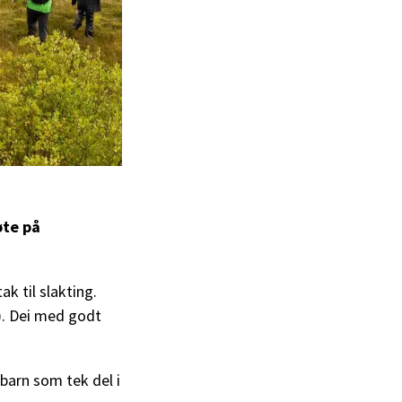
te på
k til slakting.
u). Dei med godt
 barn som tek del i