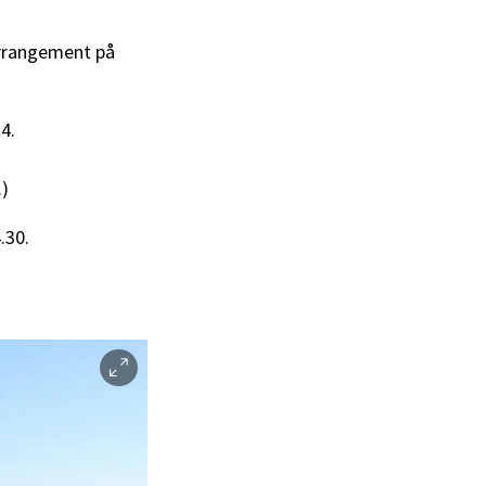
arrangement på
4.
.)
.30.