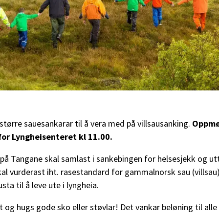
 større sauesankarar til å vera med på villsausanking.
Oppmø
or Lyngheisenteret kl 11.00.
på Tangane skal samlast i sankebingen for helsesjekk og utta
kal vurderast iht. rasestandard for gammalnorsk sau (villsa
sta til å leve ute i lyngheia.
t og hugs gode sko eller støvlar! Det vankar beløning til alle