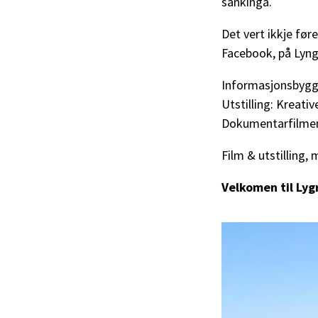
sankinga.
Det vert ikkje fø
Facebook, på Lyngh
Informasjonsbygge
Utstilling: Kreati
Dokumentarfilmen 
Film & utstilling,
Velkomen til Lyg