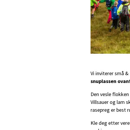
Vi inviterer små &
snuplassen ovanf
Den vesle flokken 
Villsauer og lam s
rasepreg er best ru
Kle deg etter vere