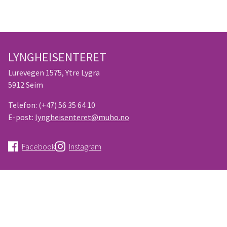
LYNGHEISENTERET
Lurevegen 1575, Ytre Lygra
5912 Seim
Telefon:
(+47) 56 35 64 10
E-post:
lyngheisenteret@muho.no
Facebook
Instagram