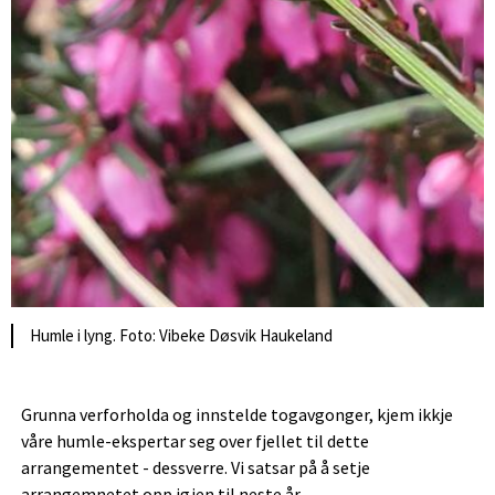
Humle i lyng. Foto: Vibeke Døsvik Haukeland
Grunna verforholda og innstelde togavgonger, kjem ikkje
våre humle-ekspertar seg over fjellet til dette
arrangementet - dessverre. Vi satsar på å setje
arrangemnetet opp igjen til neste år.