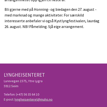
Bli gjerne med på Honning- og biedagen den 27. august -
med marknad og mange aktiviteter. For særskild
interesserte anbefaler vi også Kystlyngfestivalen, laurdag
26. august. NB! Påmelding. Sjå eige arrangement.
LYNGHEISENTERET
Lurevegen 1575, Ytre Lygra
5912 Seim
Telefon:
(+47) 56 35 64 10
E-post:
lyngheisenteret@muho.no