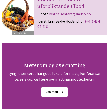
Kontakt oss for eit
uforpliktande tilbod
E-post:
lyngheisenteret@muho.no
Kjersti Linn Bakke Hopland, tlf.
(+47)
414
08 416
Lyngheisenteret
Møterom og overnatting
Lyngheisenteret har gode lokale for møte, konferansar
og selskap, og fleire overnattingsmoglegheiter.
Les meir