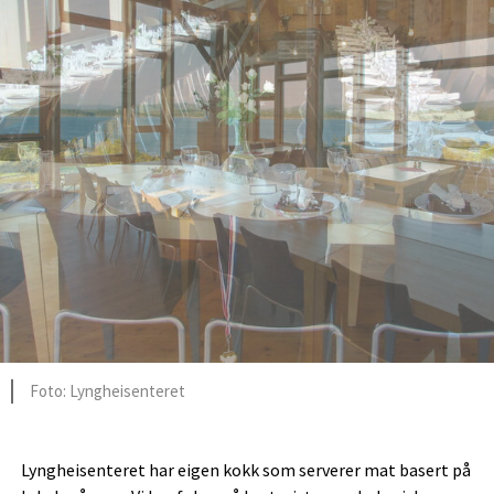
Lyngheisenteret
Lyngheisenteret
Lyngheisenteret
Lyngheisenteret
Lyngheisenteret har eigen kokk som serverer mat basert på