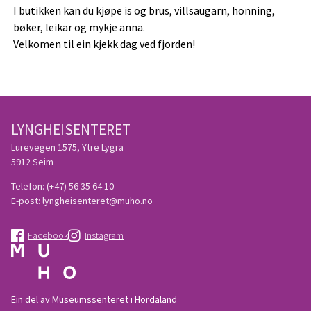
I butikken kan du kjøpe is og brus, villsaugarn, honning,
bøker, leikar og mykje anna.
Velkomen til ein kjekk dag ved fjorden!
LYNGHEISENTERET
Lurevegen 1575, Ytre Lygra
5912 Seim
Telefon:
(+47) 56 35 64 10
E-post:
lyngheisenteret@muho.no
Facebook
Instagram
Ein del av Museumssenteret i Hordaland