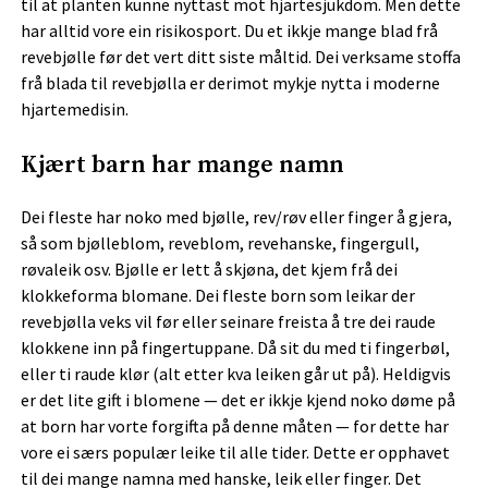
til at planten kunne nyttast mot hjartesjukdom. Men dette
har alltid vore ein risikosport. Du et ikkje mange blad frå
revebjølle før det vert ditt siste måltid. Dei verksame stoffa
frå blada til revebjølla er derimot mykje nytta i moderne
hjartemedisin.
Kjært barn har mange namn
Dei fleste har noko med bjølle, rev/røv eller finger å gjera,
så som bjølleblom, reveblom, revehanske, fingergull,
røvaleik osv. Bjølle er lett å skjøna, det kjem frå dei
klokkeforma blomane. Dei fleste born som leikar der
revebjølla veks vil før eller seinare freista å tre dei raude
klokkene inn på fingertuppane. Då sit du med ti fingerbøl,
eller ti raude klør (alt etter kva leiken går ut på). Heldigvis
er det lite gift i blomene — det er ikkje kjend noko døme på
at born har vorte forgifta på denne måten — for dette har
vore ei særs populær leike til alle tider. Dette er opphavet
til dei mange namna med hanske, leik eller finger. Det