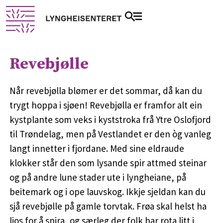
Revebjølle
Når revebjølla blømer er det sommar, då kan du
trygt hoppa i sjøen! Revebjølla er framfor alt ein
kystplante som veks i kyststroka frå Ytre Oslofjord
til Trøndelag, men på Vestlandet er den òg vanleg
langt innetter i fjordane. Med sine eldraude
klokker står den som lysande spir attmed steinar
og på andre lune stader ute i lyngheiane, på
beitemark og i ope lauvskog. Ikkje sjeldan kan du
sjå revebjølle på gamle torvtak. Frøa skal helst ha
ljos for å spira, og særleg der folk har rota litt i