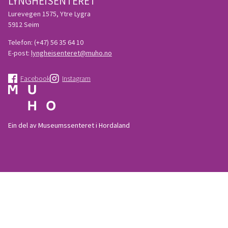
LYNGHEISENTERET
Lurevegen 1575, Ytre Lygra
5912 Seim
Telefon:
(+47) 56 35 64 10
E-post:
lyngheisenteret@muho.no
Facebook
Instagram
Ein del av Museumssenteret i Hordaland