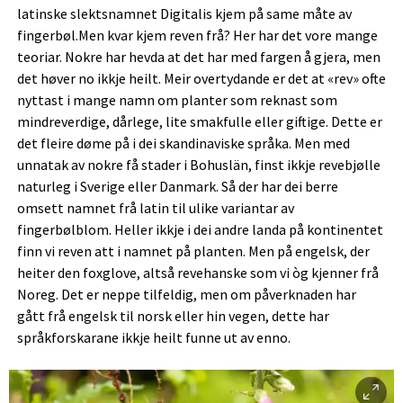
latinske slektsnamnet Digitalis kjem på same måte av
fingerbøl.Men kvar kjem reven frå? Her har det vore mange
teoriar. Nokre har hevda at det har med fargen å gjera, men
det høver no ikkje heilt. Meir overtydande er det at «rev» ofte
nyttast i mange namn om planter som reknast som
mindreverdige, dårlege, lite smakfulle eller giftige. Dette er
det fleire døme på i dei skandinaviske språka. Men med
unnatak av nokre få stader i Bohuslän, finst ikkje revebjølle
naturleg i Sverige eller Danmark. Så der har dei berre
omsett namnet frå latin til ulike variantar av
fingerbølblom. Heller ikkje i dei andre landa på kontinentet
finn vi reven att i namnet på planten. Men på engelsk, der
heiter den foxglove, altså revehanske som vi òg kjenner frå
Noreg. Det er neppe tilfeldig, men om påverknaden har
gått frå engelsk til norsk eller hin vegen, dette har
språkforskarane ikkje heilt funne ut av enno.