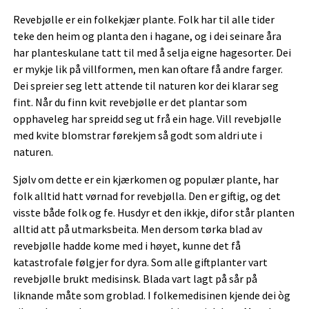
Revebjølle er ein folkekjær plante. Folk har til alle tider
teke den heim og planta den i hagane, og i dei seinare åra
har planteskulane tatt til med å selja eigne hagesorter. Dei
er mykje lik på villformen, men kan oftare få andre farger.
Dei spreier seg lett attende til naturen kor dei klarar seg
fint. Når du finn kvit revebjølle er det plantar som
opphaveleg har spreidd seg ut frå ein hage. Vill revebjølle
med kvite blomstrar førekjem så godt som aldri ute i
naturen.
Sjølv om dette er ein kjærkomen og populær plante, har
folk alltid hatt vørnad for revebjølla. Den er giftig, og det
visste både folk og fe. Husdyr et den ikkje, difor står planten
alltid att på utmarksbeita. Men dersom tørka blad av
revebjølle hadde kome med i høyet, kunne det få
katastrofale følgjer for dyra. Som alle giftplanter vart
revebjølle brukt medisinsk. Blada vart lagt på sår på
liknande måte som groblad. I folkemedisinen kjende dei òg