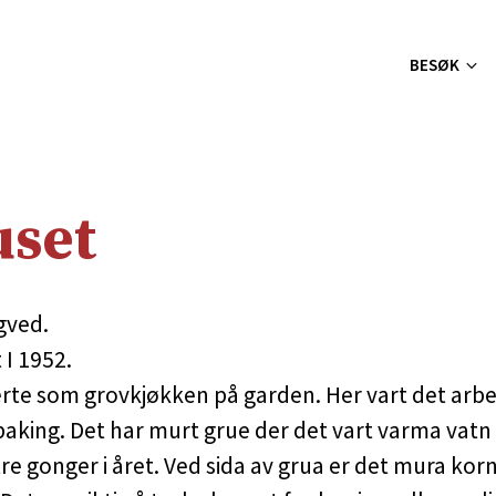
BESØK
uset
gved.
 I 1952.
rte som grovkjøkken på garden. Her vart det arbe
aking. Det har murt grue der det vart varma vatn 
tre gonger i året. Ved sida av grua er det mura ko