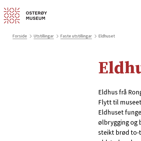
Forside
Utstillingar
Faste utstillingar
Eldhuset
Eldh
Eldhus frå Ron
Flytt til museet
Eldhuset funge
ølbrygging og b
steikt brød to-