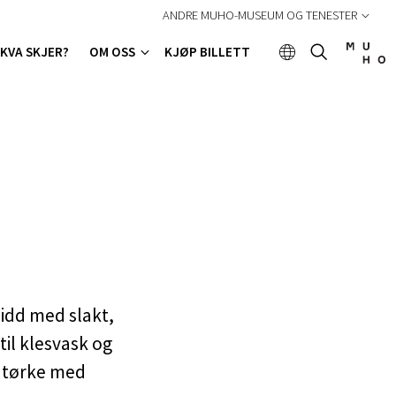
ANDRE MUHO-MUSEUM OG TENESTER
KVA SKJER?
OM OSS
KJØP BILLETT
idd med slakt,
til klesvask og
rntørke med