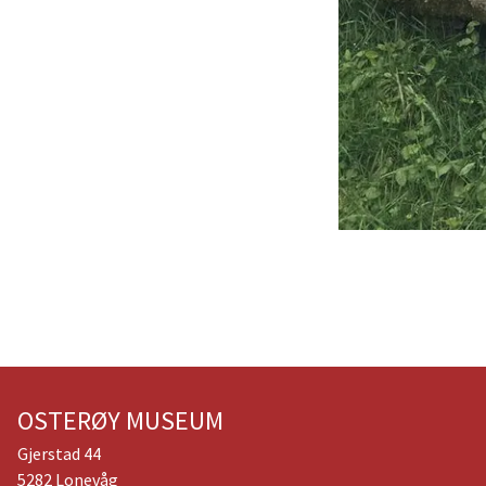
OSTERØY MUSEUM
Gjerstad 44
5282 Lonevåg