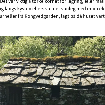
Det var viktig å tørke kornet før lagring, eller mali
og langs kysten ellers var det vanleg med mura el
urheller frå Rongvedgarden, lagt på då huset vart