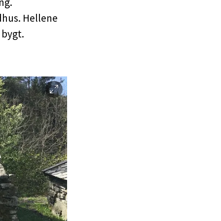
ng.
dhus. Hellene
 bygt.