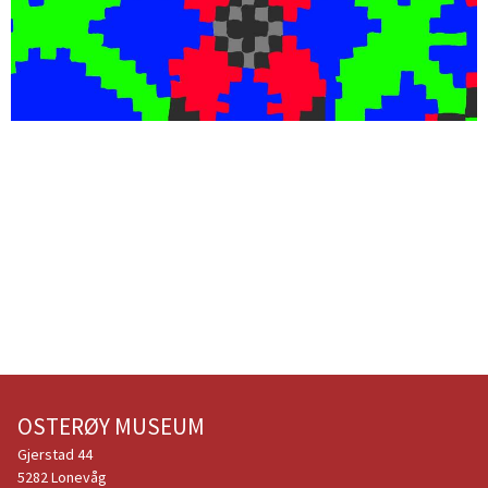
OSTERØY MUSEUM
Gjerstad 44
5282 Lonevåg