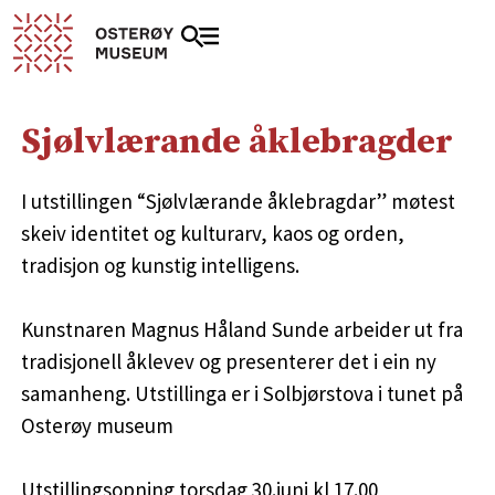
Sjølvlærande åklebragder
I utstillingen “Sjølvlærande åklebragdar” møtest
skeiv identitet og kulturarv, kaos og orden,
tradisjon og kunstig intelligens.
Kunstnaren Magnus Håland Sunde arbeider ut fra
tradisjonell åklevev og presenterer det i ein ny
samanheng. Utstillinga er i Solbjørstova i tunet på
Osterøy museum
Utstillingsopning torsdag 30.juni kl 17.00