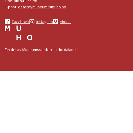
Telefon:
941 72 250
E-post:
osteroymuseum@muho.no
Facebook
Instagram
Vimeo
Ein del av Museumssenteret i Hordaland