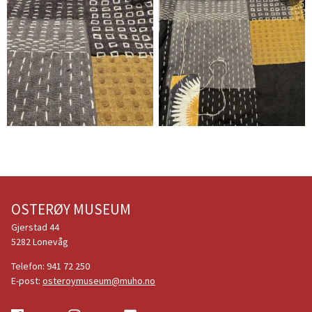
Monika Ravnanger
Monika Ravnanger
OSTERØY MUSEUM
Gjerstad 44
5282 Lonevåg
Telefon:
941 72 250
E-post:
osteroymuseum@muho.no