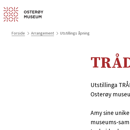
Forside
Arrangement
Utstillings åpning
TRÅ
Utstillinga TR
Osterøy museum
Amy sine unike 
museums-saml