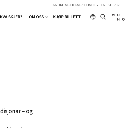
ANDRE MUHO-MUSEUM OG TENESTER
KVA SKJER?
OM OSS
KJØP BILLETT
disjonar – og