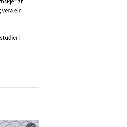
nskjer at
 vera ein
studier i