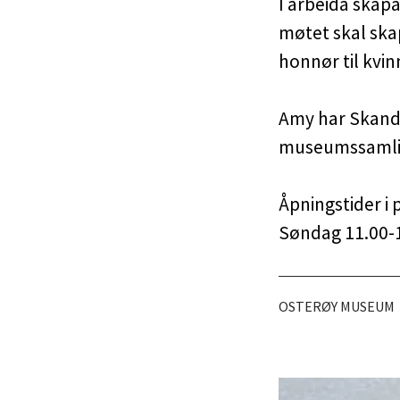
I arbeida skap
møtet skal skap
honnør til kvin
Amy har Skandin
museumssamlin
Åpningstider i 
Søndag 11.00-1
OSTERØY MUSEUM