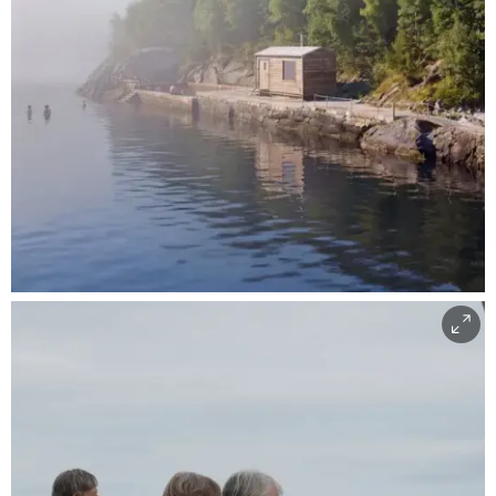
Skissetegning av badstu i Salhus
Lokakontoret