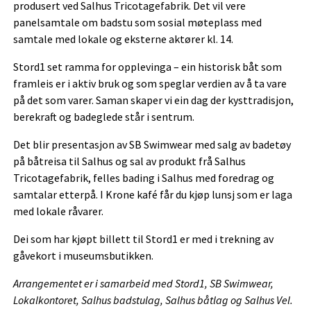
produsert ved Salhus Tricotagefabrik. Det vil vere
panelsamtale om badstu som sosial møteplass med
samtale med lokale og eksterne aktører kl. 14.
Stord1 set ramma for opplevinga – ein historisk båt som
framleis er i aktiv bruk og som speglar verdien av å ta vare
på det som varer. Saman skaper vi ein dag der kysttradisjon,
berekraft og badeglede står i sentrum.
Det blir presentasjon av SB Swimwear med salg av badetøy
på båtreisa til Salhus og sal av produkt frå Salhus
Tricotagefabrik, felles bading i Salhus med foredrag og
samtalar etterpå. I Krone kafé får du kjøp lunsj som er laga
med lokale råvarer.
Dei som har kjøpt billett til Stord1 er med i trekning av
gåvekort i museumsbutikken.
Arrangementet er i samarbeid med Stord1, SB Swimwear,
Lokalkontoret, Salhus badstulag, Salhus båtlag og Salhus Vel.