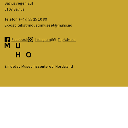
Salhusvegen 201
5107 Salhus
Telefon:
(+47) 55 25 10 80
E-post:
tekstilindustrimuseet@muho.no
Facebook
Instagram
TripAdvisor
Ein del av Museumssenteret i Hordaland