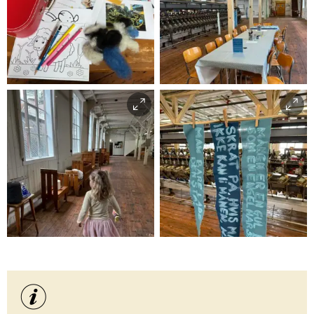
Lån ein gratis
aktivitetskoffert
Tekstilindustrimuseet
Kreativ verkstad
Leit etter sauen Bæændik!
Kreativ verkstad
Tekstilindustrimuseet
Tekstilindustrimuseet