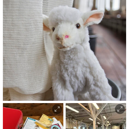
Kor er Bæændik?