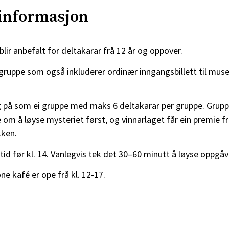
 informasjon
lir anbefalt for deltakarar frå 12 år og oppover.
 gruppe som også inkluderer ordinær inngangsbillett til musee
g på som ei gruppe med maks 6 deltakarar per gruppe. Grup
om å løyse mysteriet først, og vinnarlaget får ein premie f
ken.
tid før kl. 14. Vanlegvis tek det 30–60 minutt å løyse oppgå
e kafé er ope frå kl. 12-17.