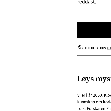
reddast.
GALLERI SALHUS
TE
Løys myst
Vi er i år 2050. K
kunnskap om korlei
folk. Forskaren Fi