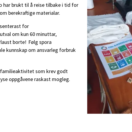
ar brukt til å reise tilbake i tid for
om berekraftige materialar.
senterast for
sutval om kun 60 minuttar,
rlaust borte! Følg spora
amle kunnskap om ansvarleg forbruk
 familieaktivitet som krev godt
løyse oppgåvene raskast mogleg.