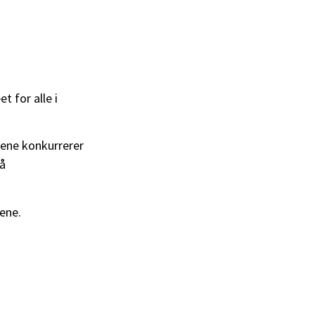
t for alle i
pene konkurrerer
rå
vene.