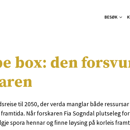
BESØK
K
e box: den forsv
karen
idsreise til 2050, der verda manglar både ressurs
framtida. Når forskaren Fia Sogndal plutseleg for
ølgje spora hennar og finne løysing på korleis framt