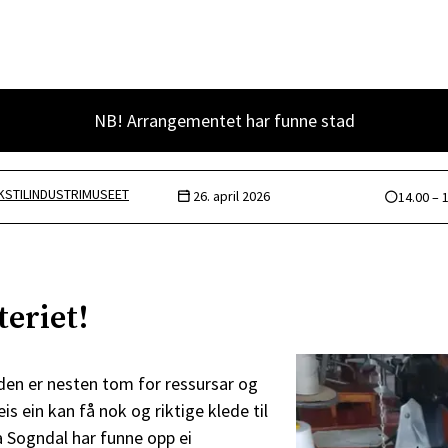
NB! Arrangementet har funne stad
KSTILINDUSTRIMUSEET
26. april 2026
14.00 – 
eriet!
loden er nesten tom for ressursar og
s ein kan få nok og riktige klede til
a Sogndal har funne opp ei