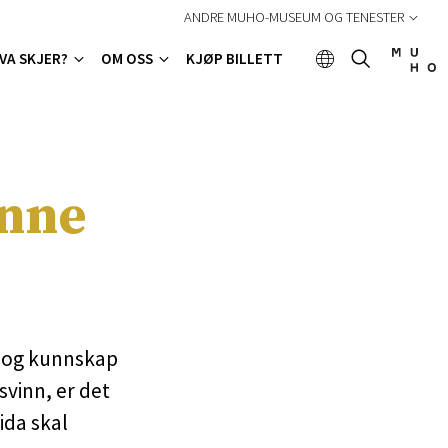
ANDRE MUHO-MUSEUM OG TENESTER
VA SKJER?
OM OSS
KJØP BILLETT
unne
ar og kunnskap
svinn, er det
ida skal