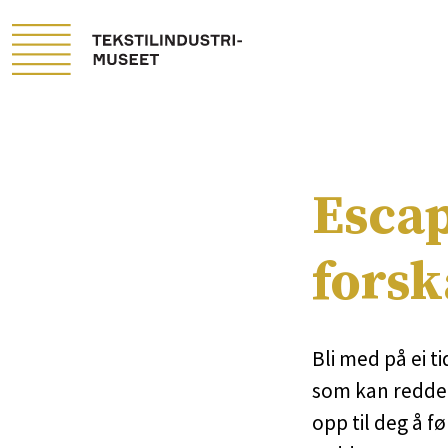
Escap
fors
Bli med på ei t
som kan redde 
opp til deg å f