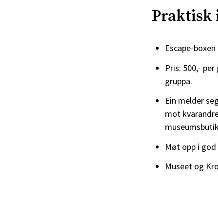
Praktisk
Escape-boxen b
Pris: 500,- per
gruppa.
Ein melder se
mot kvarandre 
museumsbutik
Møt opp i god 
Museet og Kron