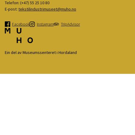
Telefon:
(+47) 55 25 10 80
E-post:
tekstilindustrimuseet@muho.no
Facebook
Instagram
TripAdvisor
Ein del av Museumssenteret i Hordaland