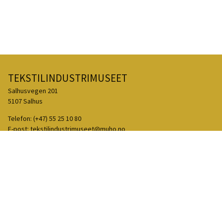
TEKSTILINDUSTRIMUSEET
Salhusvegen 201
5107 Salhus
Telefon:
(+47) 55 25 10 80
E-post:
tekstilindustrimuseet@muho.no
Facebook
Instagram
TripAdvisor
Ein del av Museumssenteret i Hordaland