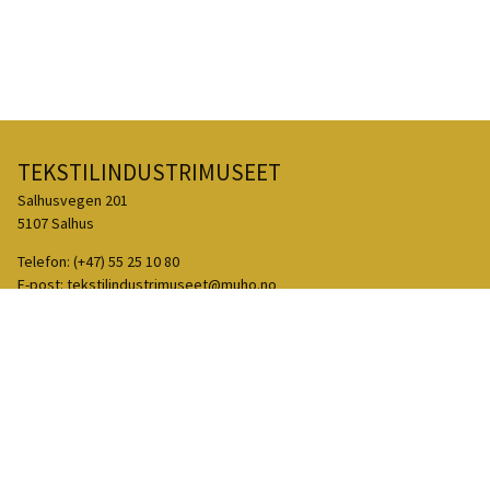
TEKSTILINDUSTRIMUSEET
Salhusvegen 201
5107 Salhus
Telefon:
(+47) 55 25 10 80
E-post:
tekstilindustrimuseet@muho.no
Facebook
Instagram
TripAdvisor
Ein del av Museumssenteret i Hordaland