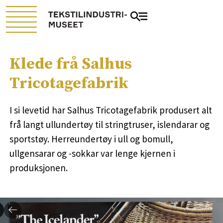
Klede frå Salhus
Tricotagefabrik
I si levetid har Salhus Tricotagefabrik produsert alt
frå langt ullundertøy til stringtruser, islendarar og
sportstøy. Herreundertøy i ull og bomull,
ullgensarar og -sokkar var lenge kjernen i
produksjonen.