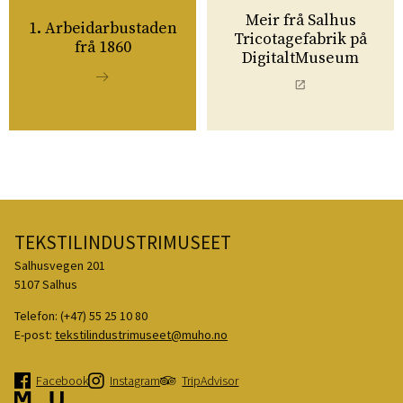
Meir frå Salhus
1. Arbeidarbustaden
Tricotagefabrik på
frå 1860
DigitaltMuseum
TEKSTILINDUSTRIMUSEET
Salhusvegen 201
5107 Salhus
Telefon:
(+47) 55 25 10 80
E-post:
tekstilindustrimuseet@muho.no
Facebook
Instagram
TripAdvisor