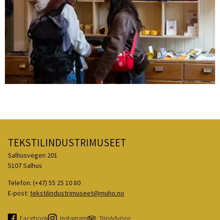
Tekstilindustrimuseet
TEKSTILINDUSTRIMUSEET
Salhusvegen 201
5107 Salhus
Telefon:
(+47) 55 25 10 80
E-post:
tekstilindustrimuseet@muho.no
Facebook
Instagram
TripAdvisor