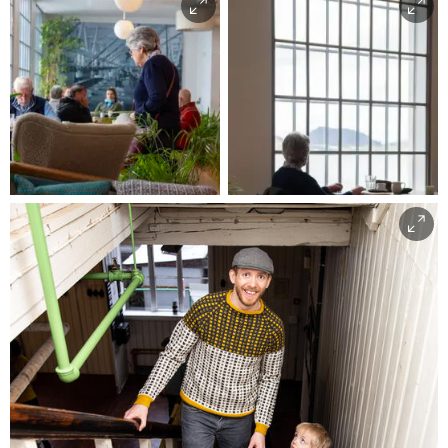
Thor Westrebø
/Riksantikvaren
Tekstilindustrimuseet
Tekstilindustrimuseet
|
|