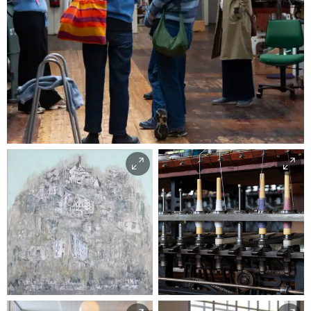
Tekstilindustrimuseet
Inger Johanne
Brautaset |
Trond Isaksen