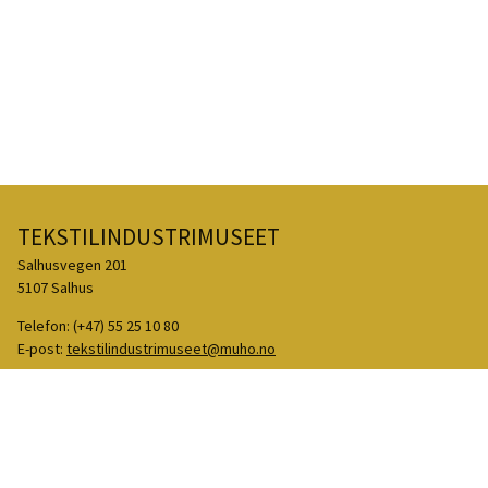
TEKSTILINDUSTRIMUSEET
Salhusvegen 201
5107 Salhus
Telefon:
(+47) 55 25 10 80
E-post:
tekstilindustrimuseet@muho.no
Facebook
Instagram
TripAdvisor