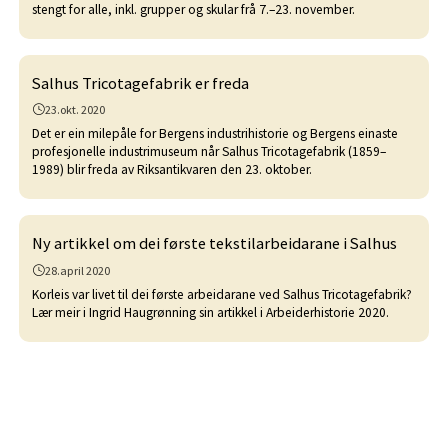
stengt for alle, inkl. grupper og skular frå 7.–23. november.
Salhus Tricotagefabrik er freda
23.okt. 2020
Det er ein milepåle for Bergens industrihistorie og Bergens einaste
profesjonelle industrimuseum når Salhus Tricotagefabrik (1859–
1989) blir freda av Riksantikvaren den 23. oktober.
Ny artikkel om dei første tekstilarbeidarane i Salhus
28.april 2020
Korleis var livet til dei første arbeidarane ved Salhus Tricotagefabrik?
Lær meir i Ingrid Haugrønning sin artikkel i Arbeiderhistorie 2020.