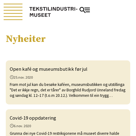
Nyheiter
Open kafé og museumsbutikk før jul
25.nov. 2020
Fram mot jul kan du besøke kaféen, museumsbutikken og utstillinga
"Det er ikkje regn, det er tårer" av Borghild Rudjord Unneland fredag
og søndag kl. 12–17 (t.o.m 20.12.). Velkommen til ein trygg
julehandel!
Covid-19 oppdatering
6.nov. 2020
Grunna dei nye Covid-19 restriksjonene må museet diverre halde