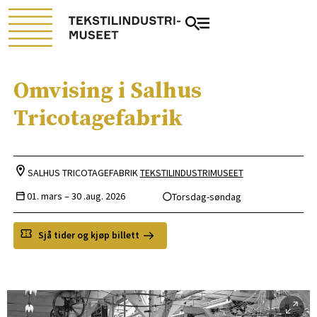
Omvising i Salhus
Tricotagefabrik
SALHUS TRICOTAGEFABRIK
TEKSTILINDUSTRIMUSEET
01. mars –
30 .aug. 2026
Torsdag-søndag
Sjå tider og kjøp billett