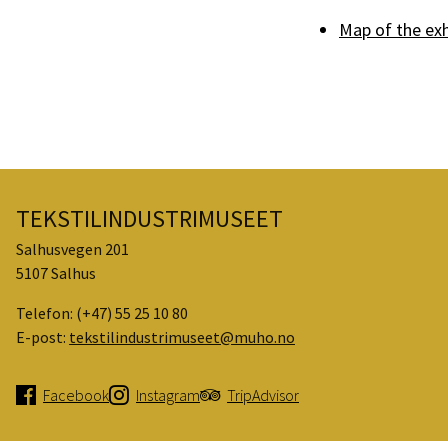
Map of the exh
TEKSTILINDUSTRIMUSEET
Salhusvegen 201
5107 Salhus
Telefon:
(+47) 55 25 10 80
E-post:
tekstilindustrimuseet@muho.no
Facebook
Instagram
TripAdvisor