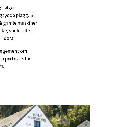
g følger
igsydde plagg. Bli
jå gamle maskiner
ke, spoleloftet,
 i døra.
rrangement om
ein perfekt stad
rn.