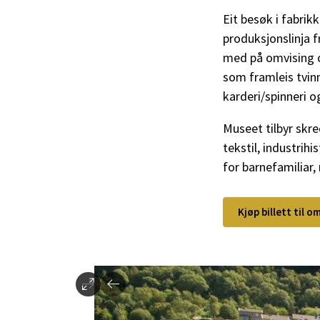
Eit besøk i fabrik
produksjonslinja f
med på omvising o
som framleis tvinn
karderi/spinneri o
Museet tilbyr skr
tekstil, industrih
for barnefamiliar,
Kjøp billett til o