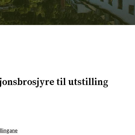
onsbrosjyre til utstilling
llingane