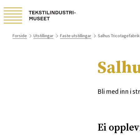
Forside
Utstillingar
Faste utstillingar
Salhus Tricotagefabrik
Salhu
Bli med inn i s
Ei opplev