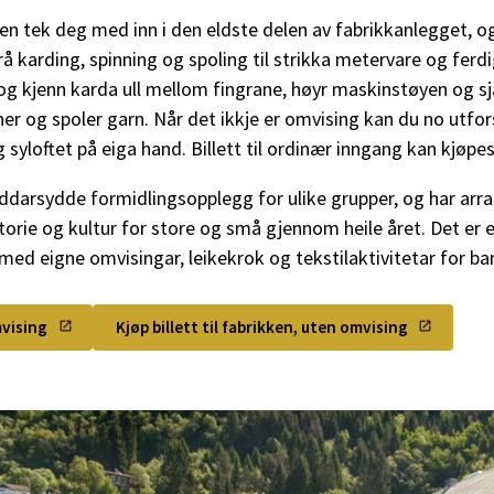
ken tek deg med inn i den eldste delen av fabrikkanlegget, o
rå karding, spinning og spoling til strikka metervare og ferd
g kjenn karda ull mellom fingrane, høyr maskinstøyen og s
er og spoler garn. Når det ikkje er omvising kan du no utfors
g syloftet på eiga hand. Billett til ordinær inngang kan kjøpes
eddarsydde formidlingsopplegg for ulike grupper, og har a
istorie og kultur for store og små gjennom heile året. Det er 
 med eigne omvisingar, leikekrok og tekstilaktivitetar for ba
mvising
Kjøp billett til fabrikken, uten omvising