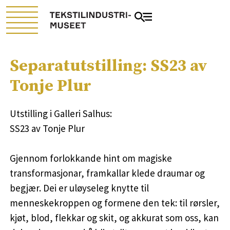
Separatutstilling: SS23 av
Tonje Plur
Utstilling i Galleri Salhus:
SS23 av Tonje Plur
Gjennom forlokkande hint om magiske
transformasjonar, framkallar klede draumar og
begjær. Dei er uløyseleg knytte til
menneskekroppen og formene den tek: til rørsler,
kjøt, blod, flekkar og skit, og akkurat som oss, kan