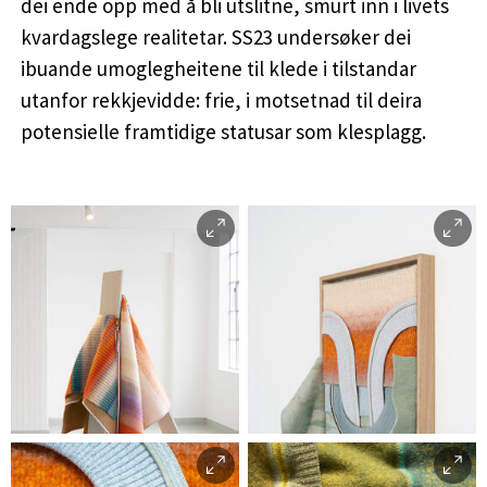
dei ende opp med å bli utslitne, smurt inn i livets
kvardagslege realitetar. SS23 undersøker dei
ibuande umoglegheitene til klede i tilstandar
utanfor rekkjevidde: frie, i motsetnad til deira
potensielle framtidige statusar som klesplagg.