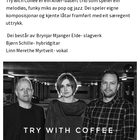
Try with Coffee er ein Alver-basert trio som speler ein
melodiøs, funky miks av pop og jazz. Dei speler eigne
komposisjonar og kjente låtar framført med eit særegent
uttrykk.
Dei består av: Brynjar Mjanger EIde- slagverk
Bjørn Schille- hybridgitar
Linn Merethe Myrtveit- vokal