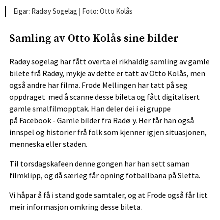
Radøy Sogelag |
Otto Kolås
Samling av Otto Kolås sine bilder
Radøy sogelag har fått overta ei rikhaldig samling av gamle
bilete frå Radøy, mykje av dette er tatt av Otto Kolås, men
også andre har filma. Frode Mellingen har tatt på seg
oppdraget med å scanne desse bileta og fått digitalisert
gamle smalfilmopptak. Han deler dei i ei gruppe
på
Facebook - Gamle bilder fra Radø
y. Her får han også
innspel og historier frå folk som kjenner igjen situasjonen,
menneska eller staden.
Til torsdagskafeen denne gongen har han sett saman
filmklipp, og då særleg får opning fotballbana på Sletta.
Vi håpar å få i stand gode samtaler, og at Frode også får litt
meir informasjon omkring desse bileta.