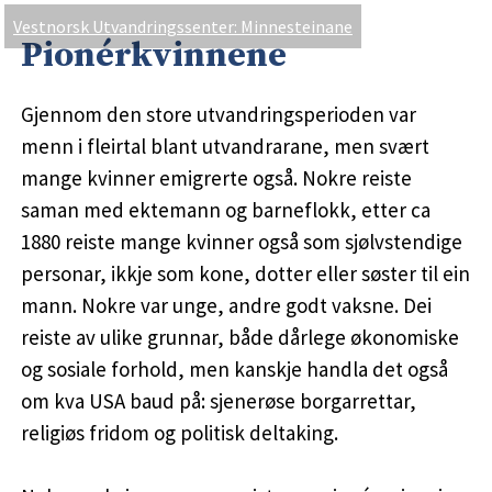
Vestnorsk Utvandringssenter: Minnesteinane
Pionérkvinnene
Gjennom den store utvandringsperioden var
menn i fleirtal blant utvandrarane, men svært
mange kvinner emigrerte også. Nokre reiste
saman med ektemann og barneflokk, etter ca
1880 reiste mange kvinner også som sjølvstendige
personar, ikkje som kone, dotter eller søster til ein
mann. Nokre var unge, andre godt vaksne. Dei
reiste av ulike grunnar, både dårlege økonomiske
og sosiale forhold, men kanskje handla det også
om kva USA baud på: sjenerøse borgarrettar,
religiøs fridom og politisk deltaking.