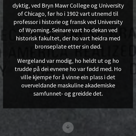
dyktig, ved Bryn Mawr College og University
of Chicago, før ho i 1902 vart utnemd til
professor i historie og fransk ved University
of Wyoming. Seinare vart ho dekan ved
historisk fakultet, der ho vart heidra med
bronseplate etter sin død.
Wergeland var modig, ho heldt ut og ho
trudde på dei evnene ho var fødd med. Ho
ville kjempe for å vinne ein plass i det
overveldande maskuline akademiske
samfunnet- og greidde det.