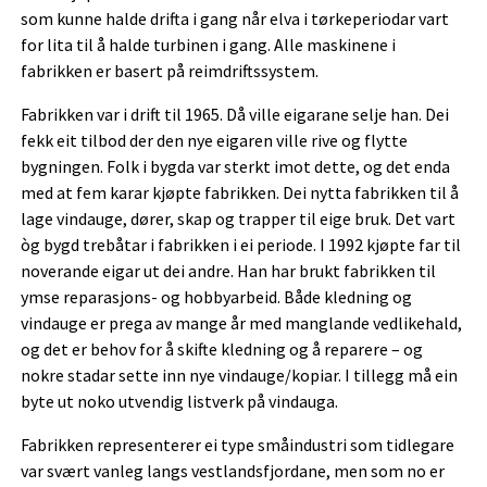
som kunne halde drifta i gang når elva i tørkeperiodar vart
for lita til å halde turbinen i gang. Alle maskinene i
fabrikken er basert på reimdriftssystem.
Fabrikken var i drift til 1965. Då ville eigarane selje han. Dei
fekk eit tilbod der den nye eigaren ville rive og flytte
bygningen. Folk i bygda var sterkt imot dette, og det enda
med at fem karar kjøpte fabrikken. Dei nytta fabrikken til å
lage vindauge, dører, skap og trapper til eige bruk. Det vart
òg bygd trebåtar i fabrikken i ei periode. I 1992 kjøpte far til
noverande eigar ut dei andre. Han har brukt fabrikken til
ymse reparasjons- og hobbyarbeid. Både kledning og
vindauge er prega av mange år med manglande vedlikehald,
og det er behov for å skifte kledning og å reparere – og
nokre stadar sette inn nye vindauge/kopiar. I tillegg må ein
byte ut noko utvendig listverk på vindauga.
Fabrikken representerer ei type småindustri som tidlegare
var svært vanleg langs vestlandsfjordane, men som no er