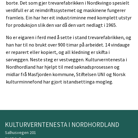
borte. Det som gjer trevarefabrikken i Nordkvingo spesielt
verdifull er at reimdriftssystemet og maskinene fungerer
framleis. Ein har her eit industriminne med komplett utstyr
for produksjon slik den var då den vart nedlagt i 1965.
No er eigaren i ferd med å sette i stand trevarefabrikken, og
han har til no brukt over 900 timar på arbeidet. 14 vindauge
er reparert eller kopiert, og all kledning er skifta i
sørveggen. Neste steg er vestveggen. Kulturverntenesta i
Nordhordland har hjelpt til med søknadsprosessen og
midlar frå Masfjorden kommune, Stiftelsen UNI og Norsk
kulturminnefond har gjort istandsettinga mogleg.
KULTURVERNTENESTA I NORDHORDLAND
Salhusvegen 201