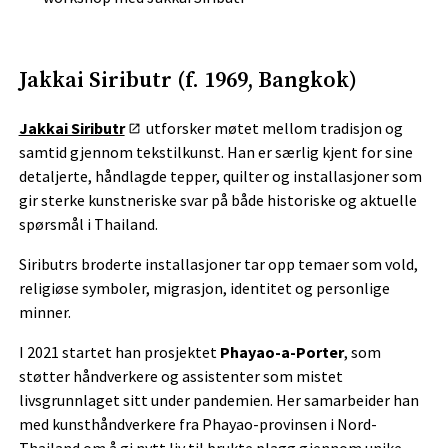
Jakkai Siributr (f. 1969, Bangkok)
Jakkai Siributr
utforsker møtet mellom tradisjon og
samtid gjennom tekstilkunst. Han er særlig kjent for sine
detaljerte, håndlagde tepper, quilter og installasjoner som
gir sterke kunstneriske svar på både historiske og aktuelle
spørsmål i Thailand.
Siributrs broderte installasjoner tar opp temaer som vold,
religiøse symboler, migrasjon, identitet og personlige
minner.
I 2021 startet han prosjektet
Phayao-a-Porter
, som
støtter håndverkere og assistenter som mistet
livsgrunnlaget sitt under pandemien. Her samarbeider han
med kunsthåndverkere fra Phayao-provinsen i Nord-
Thailand om å gi nytt liv til brukte plagg gjennom unike,