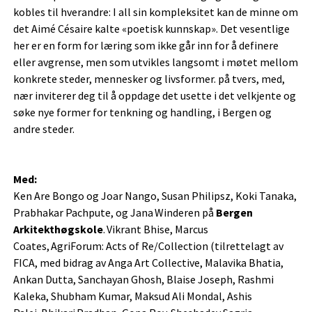
kobles til hverandre: I all sin kompleksitet kan de minne om
det Aimé Césaire kalte «poetisk kunnskap». Det vesentlige
her er en form for læring som ikke går inn for å definere
eller avgrense, men som utvikles langsomt i møtet mellom
konkrete steder, mennesker og livsformer. på tvers, med,
nær inviterer deg til å oppdage det usette i det velkjente og
søke nye former for tenkning og handling, i Bergen og
andre steder.
Med:
Ken Are Bongo og Joar Nango, Susan Philipsz, Koki Tanaka,
Prabhakar Pachpute, og Jana Winderen på
Bergen
Arkitekthøgskole
. Vikrant Bhise, Marcus
Coates, AgriForum: Acts of Re/Collection (tilrettelagt av
FICA, med bidrag av Anga Art Collective, Malavika Bhatia,
Ankan Dutta, Sanchayan Ghosh, Blaise Joseph, Rashmi
Kaleka, Shubham Kumar, Maksud Ali Mondal, Ashis