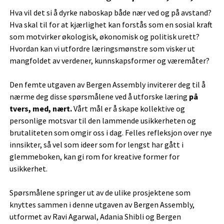
Hva vil det si å dyrke naboskap både nær ved og på avstand?
Hva skal til for at kjærlighet kan forstås som en sosial kraft
som motvirker økologisk, økonomisk og politisk urett?
Hvordan kan vi utfordre læringsmønstre som visker ut
mangfoldet av verdener, kunnskapsformer og væremåter?
Den femte utgaven av Bergen Assembly inviterer deg til å
nærme deg disse spørsmålene ved å utforske læring
på
tvers, med, nært.
Vårt mål er å skape kollektive og
personlige motsvar til den lammende usikkerheten og
brutaliteten som omgir oss i dag. Felles refleksjon over nye
innsikter, så vel som ideer som for lengst har gått i
glemmeboken, kan gi rom for kreative former for
usikkerhet.
Spørsmålene springer ut av de ulike prosjektene som
knyttes sammen i denne utgaven av Bergen Assembly,
utformet av Ravi Agarwal, Adania Shibli og Bergen