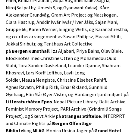
Palei, Bhikari Pradhan, Gopa Roy, Sheshadev Sagria,
Niroj Satpathy, Umesh S, og Gyanwant Yadav), Kåre
Aleksander Grundvåg, Gram Art Project og Matskogen,
Clara Hastrup, Ánddir Ivvár Ivvár / Iver Jåks, Sajan Mani,
Gruppe 66, Karen Werner, Singing Wells, og Karan Shrestha,
og co-ritus arrangement av Susan Philipsz, Maasai Mbili,
Jakkai Siributr, og Tenthaus Art Collective
på
Bergen Kunsthall
. Izz Aljabari, Priya Bains, Olav Bleie,
Blocknotes med Christine Otten og Mohamedou Ould
Slahi, Tora Sanden Døskeland, Leander Djønne, Shahram
Khosravi, Lars Korff Lofthus, Layli Long
Soldier, Maaza Mengiste, Christine Elsebet Rahlff,
Agnes Ravatn, Philip Rizk, Einar Økland, Gunnhild
Øyehaug, Elin Már Øyen Vister, og Hardangerfjord miljøet på
Litteraturbåten Epos
. Nepal Picture Library: Dalit Archive,
Feminist Memory Project, PARI Archive (Grindmill Songs
Project), og Skeivt Arkiv på
Stranges Stiftelse
. INTERPRT
and Climate Rights på
Bergen Offentlige
Bibliotek
og
MLAG
. Monica Ursina Jäger på
Grand Hotel