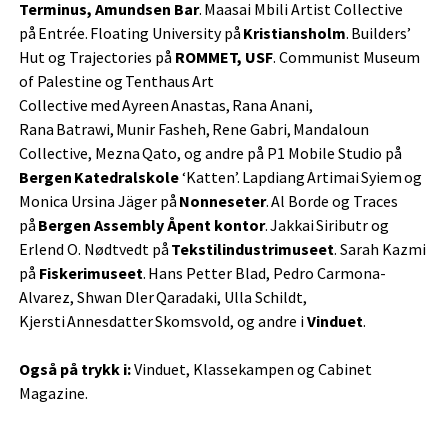
Terminus, Amundsen Bar
. Maasai Mbili Artist Collective
på Entrée. Floating University på
Kristiansholm
. Builders’
Hut og Trajectories på
ROMMET, USF
. Communist Museum
of Palestine og Tenthaus Art
Collective med Ayreen Anastas, Rana Anani,
Rana Batrawi, Munir Fasheh, Rene Gabri, Mandaloun
Collective, Mezna Qato, og andre på P1 Mobile Studio på
Bergen Katedralskole
‘Katten’. Lapdiang Artimai Syiem og
Monica Ursina Jäger på
Nonneseter
. Al Borde og Traces
på
Bergen Assembly Åpent kontor
. Jakkai Siributr og
Erlend O. Nødtvedt på
Tekstilindustrimuseet
. Sarah Kazmi
på
Fiskerimuseet
. Hans Petter Blad, Pedro Carmona-
Alvarez, Shwan Dler Qaradaki, Ulla Schildt,
Kjersti Annesdatter Skomsvold, og andre i
Vinduet
.
Også på trykk i:
Vinduet, Klassekampen og Cabinet
Magazine.