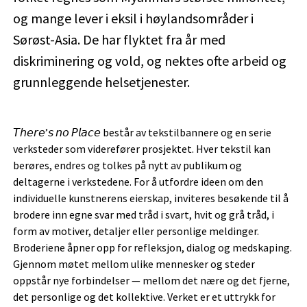
og mange lever i eksil i høylandsområder i
Sørøst-Asia. De har flyktet fra år med
diskriminering og vold, og nektes ofte arbeid og
grunnleggende helsetjenester.
𝘛𝘩𝘦𝘳𝘦’𝘴 𝘯𝘰 𝘗𝘭𝘢𝘤𝘦 består av tekstilbannere og en serie
verksteder som viderefører prosjektet. Hver tekstil kan
berøres, endres og tolkes på nytt av publikum og
deltagerne i verkstedene. For å utfordre ideen om den
individuelle kunstnerens eierskap, inviteres besøkende til å
brodere inn egne svar med tråd i svart, hvit og grå tråd, i
form av motiver, detaljer eller personlige meldinger.
Broderiene åpner opp for refleksjon, dialog og medskaping.
Gjennom møtet mellom ulike mennesker og steder
oppstår nye forbindelser — mellom det nære og det fjerne,
det personlige og det kollektive. Verket er et uttrykk for