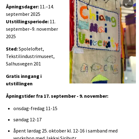
Åpningsdager:
11.–14.
september 2025
Utstillingsperiode:
11.
september–9. november
2025
Sted:
Spoleloftet,
Tekstilindustrimuseet,
Salhusvegen 201
Gratis inngang i
utstillingen
Åpningstider fra 17. september - 9. november:
onsdag-fredag 11-15
søndag 12-17
åpent lørdag 25. oktober kl. 12-16 i samband med
workshop med Jakkai Siributr