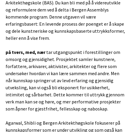
Arkitekthøgskole (BAS). Du kan bli med på å videreutvikle
og reformulere dem ved å delta i Bergen Assemblys
kommende program. Denne utgaven vil være
erfaringsbasert: En levende prosess der poenget er å skape
og dele kunstneriske og kunnskapsbaserte uttrykksformer,
heller enn å vise frem.
på tvers, med, nær
tar utgangspunkt i forestillinger om
omsorg og gjensidighet. Prosjektet samler kunstnere,
forfattere, arkivarer, aktivister, arkitekter og flere som
undersøker hvordan vi kan lære sammen med andre. Men
når kunnskap springer ut av levd erfaring og gjensidig
utveksling, kan vi også bli eksponert for usikkerhet,
intimitet og sårbarhet. Dette kommer til uttrykk gjennom
verk man kan se og høre, og mer performative prosjekter
som åpner for gjestfrihet, fellesskap og naboskap.
Agarwal, Shibli og Bergen Arkitekthøgskole fokuserer på
kunnskapsformer som er under utvikling og som også kan