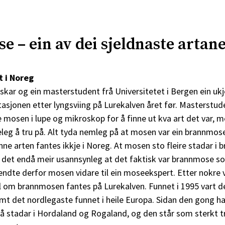
 – ein av dei sjeldnaste artane
t i Noreg
rskar og ein masterstudent frå Universitetet i Bergen ein uk
asjonen etter lyngsviing på Lurekalven året før. Masterstud
 mosen i lupe og mikroskop for å finne ut kva art det var, 
eleg å tru på. Alt tyda nemleg på at mosen var ein brannmose
nne arten fantes ikkje i Noreg. At mosen sto fleire stadar i 
 det endå meir usannsynleg at det faktisk var brannmose 
endte derfor mosen vidare til ein moseekspert. Etter nokre
vil om brannmosen fantes på Lurekalven. Funnet i 1995 vart 
amt det nordlegaste funnet i heile Europa. Sidan den gong 
 få stadar i Hordaland og Rogaland, og den står som sterkt 