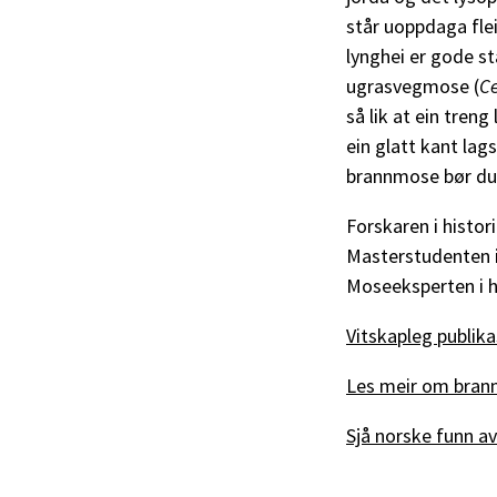
står uoppdaga flei
lynghei er gode s
ugrasvegmose (
C
så lik at ein treng
ein glatt kant la
brannmose bør du 
Forskaren i histor
Masterstudenten i 
Moseeksperten i hi
Vitskapleg publik
Les meir om bran
Sjå norske funn a