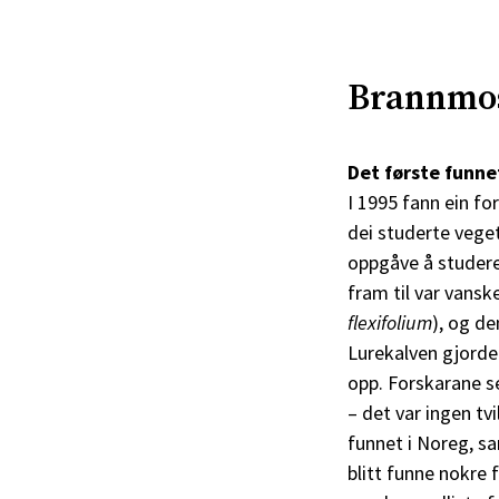
Brannmose
Det første funne
I 1995 fann ein fo
dei studerte veget
oppgåve å studere
fram til var vansk
flexifolium
), og de
Lurekalven gjorde
opp. Forskarane s
– det var ingen t
funnet i Noreg, s
blitt funne nokre