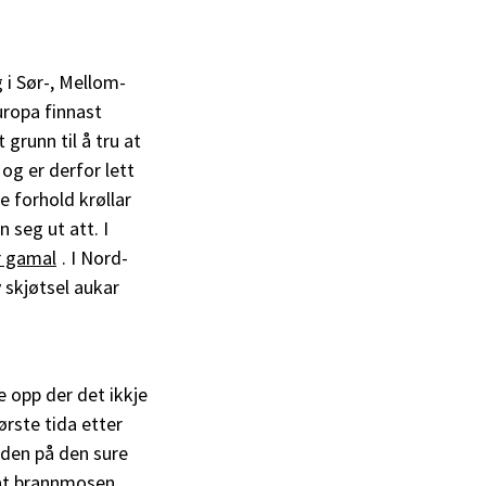
 i Sør-, Mellom-
uropa finnast
 grunn til å tru at
og er derfor lett
e forhold krøllar
 seg ut att. I
r gamal
. I Nord-
 skjøtsel aukar
e opp der det ikkje
rste tida etter
 den på den sure
 at brannmosen