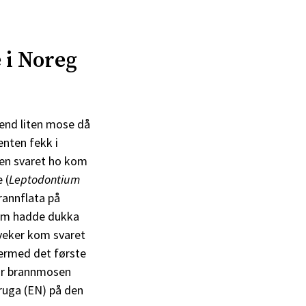
 i Noreg
jend liten mose då
enten fekk i
men svaret ho kom
 (
Leptodontium
brannflata på
som hadde dukka
 veker kom svaret
dermed det første
har brannmosen
truga (EN) på den