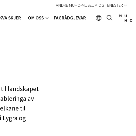
ANDRE MUHO-MUSEUM OG TENESTER
KVA SKJER
OM OSS
FAGRÅDGJEVAR
 til landskapet
tableringa av
elkane til
å Lygra og