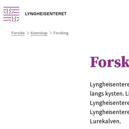
Forside
Kunnskap
Forsking
Fors
Lyngheisenteret
langs kysten. L
Lyngheisenteret
Lyngheisenteret
Lurekalven.