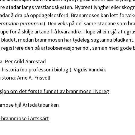
re stadar langs vestlandskysten. Nybrent lynghei eller skog
tadar å dra på oppdagelsesferd. Brannmosen kan lett forve
eratodon purpureus
). Den veks på dei same stadane som br
 lupe for å skilje artane frå kvarandre. I lupe vil ein sjå at u
gs bladet, medan brannmosen har tydeleg sagtanna bladkant
registrere den på
artsobservasjoner.no
, saman med gode bi
ia: Per Arild Aarestad
historia (no professor i biologi): Vigdis Vandvik
storia: Arne A. Frisvoll
asjon om det første funnet av brannmose i Noreg
nmose hjå Artsdatabanken
v brannmose i Artskart