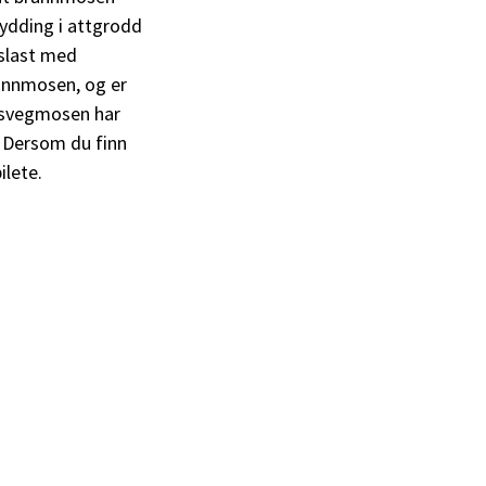
rydding i attgrodd
kslast med
annmosen, og er
grasvegmosen har
. Dersom du finn
lete.