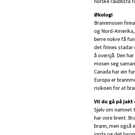
norske raudlista fo
Økologi
Brannmosen finnast
og Nord-Amerika, 
berre nokre få funn
det finnes stadar 
å oversjå. Den har
mosen seg saman og
Canada har ein fu
Europa er brannmos
risikoen for at b
Vil du gå på jak
Sjølv om namnet ti
har vore brent. B
brann, men også et
jorda og det lyso