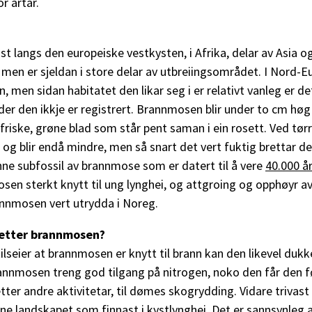
r artar.
 langs den europeiske vestkysten, i Afrika, delar av Asia og
men er sjeldan i store delar av utbreiingsområdet. I Nord-E
, men sidan habitatet den likar seg i er relativt vanleg er det
der den ikkje er registrert. Brannmosen blir under to cm høg 
 friske, grøne blad som står pent saman i ein rosett. Ved tørr
 blir endå mindre, men så snart det vert fuktig brettar den
nne subfossil av brannmose som er datert til å vere
40.000 å
en sterkt knytt til ung lynghei, og attgroing og opphøyr av
rannmosen vert utrydda i Noreg.
t etter brannmosen?
lseier at brannmosen er knytt til brann kan den likevel dukk
rannmosen treng god tilgang på nitrogen, noko den får den fø
ter andre aktivitetar, til dømes skogrydding. Vidare trivast
pne landskapet som finnast i kystlynghei. Det er sannsynleg