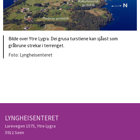
Bilde over Ytre Lygra. Dei grusa turstiene kan sjåast som
gråbrune strekar i terrenget.
Lyngheisenteret
LYNGHEISENTERET
Lurevegen 1575, Ytre Lygra
5912 Seim