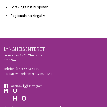
Forskingsinstitusjonar
Regionalt næringsliv
LYNGHEISENTERET
Lurevegen 1575, Ytre Lygra
5912 Seim
Telefon:
(+47) 56 35 64 10
E-post:
lyngheisenteret@muho.no
Facebook
Instagram