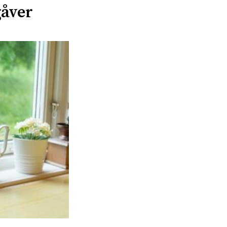
gåver