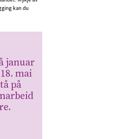
egging kan du
å januar
 18. mai
stå på
amarbeid
re.