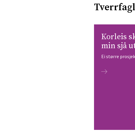
Tverrfag
Korleis s
min sjå u
Ei større prosj