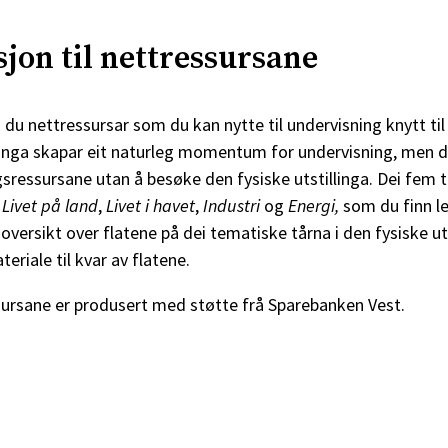
jon til nettressursane
 du nettressursar som du kan nytte til undervisning knytt til 
llinga skapar eit naturleg momentum for undervisning, men 
gsressursane utan å besøke den fysiske utstillinga. Dei f
,
Livet på land
,
Livet i havet
,
Industri
og
Energi,
som du finn l
i oversikt over flatene på dei tematiske tårna i den fysiske ut
eriale til kvar av flatene.
ursane er produsert med støtte frå Sparebanken Vest.