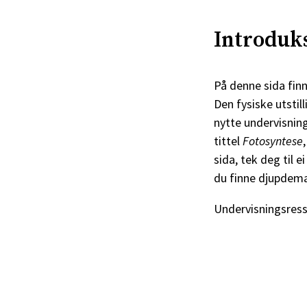
Introduks
På denne sida finn
Den fysiske utsti
nytte undervisnin
tittel
Fotosyntese
sida, tek deg til e
du finne djupdemat
Undervisningsress