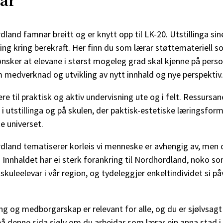
rar
land famnar breitt og er knytt opp til LK-20. Utstillinga si
ning kring berekraft. Her finn du som lærar støttemateriell s
ønsker at elevane i størst mogeleg grad skal kjenne på person
 medverknad og utvikling av nytt innhald og nye perspektiv
ere til praktisk og aktiv undervisning ute og i felt. Ressursan
 i utstillinga og på skulen, der paktisk-estetiske læringsfor
e universet.
dland tematiserer korleis vi menneske er avhengig av, men 
 Innhaldet har ei sterk forankring til Nordhordland, noko so
skuleelevar i vår region, og tydeleggjer enkeltindividet si p
ing og medborgarskap er relevant for alle, og du er sjølvsag
å denne sida sjølv om du arbeidar som lærar ein anna stad i