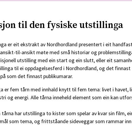
jon til den fysiske utstillinga
inga er eit ekstrakt av Nordhordland presentert i eit handfa
ansikt-til-ansikt møte med små historiar og problemstillinga
disjonell utstilling med ein start og ein slutt, eller eit saman
illinga til ei oppdagelsesferd i Nordhordland, og det finnas
a på som det finnast publikumarar.
nga er fem tårn med innhald knytt til fem tema: livet i havet, l
tri og energi. Alle tårna inneheld element som ein kan utfo
em tårna har utstillinga to kister som spelar av kvar sin film, 
smål som tema, og frittståande sideveggar som rammar inn u