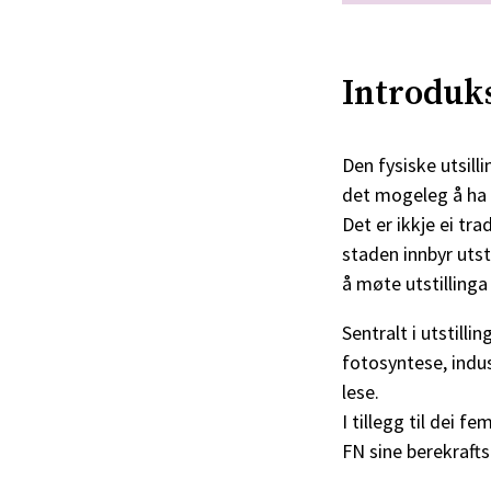
Introduks
Den fysiske utsill
det mogeleg å ha 
Det er ikkje ei tra
staden innbyr utst
å møte utstilling
Sentralt i utstilli
fotosyntese, indus
lese.
I tillegg til dei f
FN sine berekraft