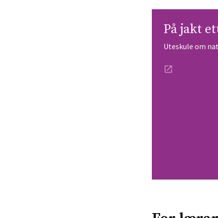
På jakt e
Uteskule om na