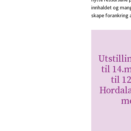
innhaldet og mang
skape forankring a
Utstill
til 14.
til 1
Hordala
me