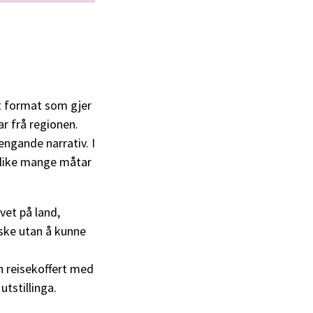
st format som gjer
r frå regionen.
hengande narrativ. I
t like mange måtar
ivet på land,
rske utan å kunne
ein reisekoffert med
tstillinga.