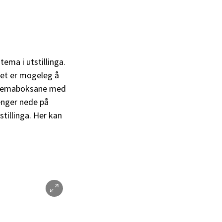
tema i utstillinga.
det er mogeleg å
em temaboksane med
enger nede på
stillinga. Her kan