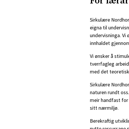
For læra
Sirkulære Nordhord
eigna til undervis
undervisninga. Vi 
innhaldet gjennom
Vi ønsker å stimul
tverrfagleg arbeid
med det teoretisk
Sirkulære Nordhor
naturen rundt oss.
meir handfast for 
sitt nærmiljø.
Berekraftig utvikl
nytte ressursane p