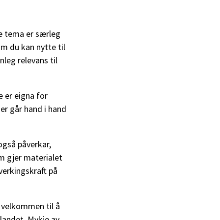
ne tema er særleg
om du kan nytte til
leg relevans til
.
e er eigna for
mer går hand i hand
også påverkar,
m gjer materialet
åverkingskraft på
t velkommen til å
 landet. Mykje av