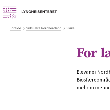
Forside
Sirkulære Nordhordland
Skule
For l
Elevane i Nord
Biosfæreområde
mellom mennesk