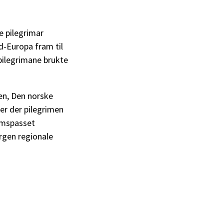
e pilegrimar
rd-Europa fram til
 pilegrimane brukte
en, Den norske
er der pilegrimen
rimspasset
ergen regionale