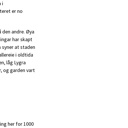
 i
teret er no
på den andre. Øya
ingar har skapt
m syner at staden
lereie i oldtida
en, låg Lygra
r, og garden vart
ing her for 1000