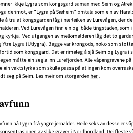
nemner ikkje Lygra som kongsgard saman med Seim og Alrek
soga derimot, er ”Lygra på Sæheim” omtala som ein av Harald
e å tru at kongsgarden låg i nærleiken av Lurevågen, der det
nalderen. Ved Lurevågen finn ein og både tingstaden, som i 
g kyrkja. Ved utgangen av mellomalderen låg det to gardar 
og Ytre Lygra (Utlygra). Begge var krongods, noko som støtt
fortid som kongsgard. Det er rimeleg å sjå Seim og Lygra i
egen måtte ein segla inn Lurefjorden. Alle våpengravene på 
re ein vaktstyrke som skulle passa på at ingen kom overras
dt seg på Seim. Les meir om storgarden
her
.
avfunn
gravfunn på Lygra frå yngre jernalder. Heile seks av desse er v
 konsentrasjonen av slike graver i Nordhordland. Dei fleste