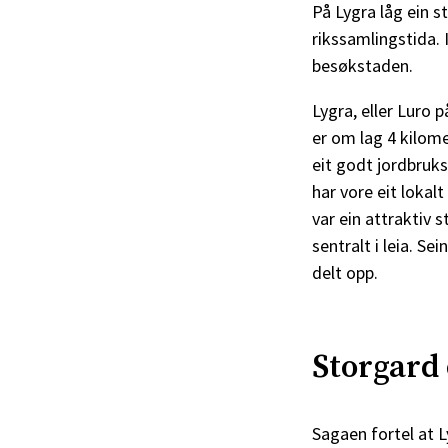
På Lygra låg ein s
rikssamlingstida. 
besøkstaden.
Lygra, eller Luro 
er om lag 4 kilom
eit godt jordbruks
har vore eit lokal
var ein attraktiv 
sentralt i leia. S
delt opp.
Storgard
Sagaen fortel at L