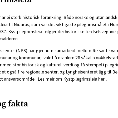
rimsleia
har ei sterk historisk forankring. Både norske og utanlandsk
tleia til Nidaros, som var det viktigaste pilegrimsmålet i No
37. Kystpilegrimsleia følgjer dei historiske ferdselsvegane
omalderen.
mssenter (NPS) har gjennom samarbeid mellom Riksantikvar
munar og kommunar, valdt å etablere 26 såkalla nøkkelstad
 med stor historisk og kulturell verdi og få stempel i pileg
r det også fire regionale senter, og Lyngheisenteret ligg til B
itt ansvarsområde. Les meir om Kystpilegrimsleia
her
.
og fakta