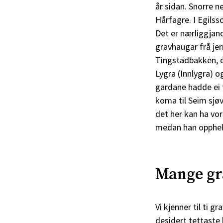
år sidan. Snorre 
Hårfagre. I Egils
Det er nærliggjand
gravhaugar frå jer
Tingstadbakken, o
Lygra (Innlygra) 
gardane hadde ei 
koma til Seim sjøv
det her kan ha vo
medan han opphel
Mange gr
Vi kjenner til ti 
desidert tettaste