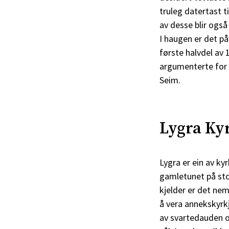
truleg datertast 
av desse blir også
I haugen er det på
første halvdel av 
argumenterte for 
Seim.
Lygra Ky
Lygra er ein av ky
gamletunet på stor
kjelder er det nem
å vera annekskyrkj
av svartedauden og