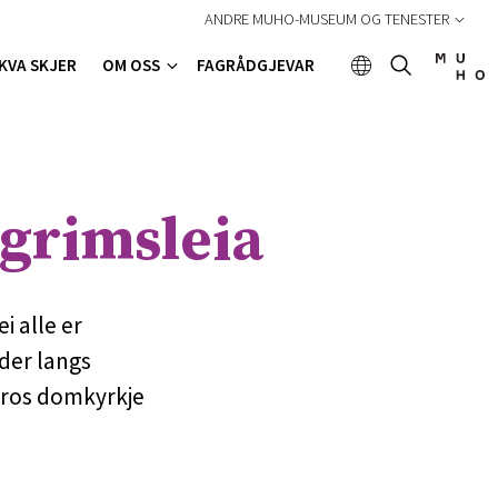
ANDRE MUHO-MUSEUM OG TENESTER
KVA SKJER
OM OSS
FAGRÅDGJEVAR
grimsleia
i alle er
ader langs
daros domkyrkje