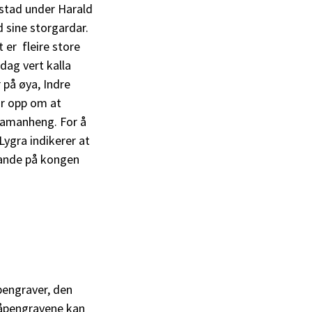
stad under Harald
 sine storgardar.
 er fleire store
dag vert kalla
på øya, Indre
ar opp om at
 samanheng. For å
Lygra indikerer at
kande på kongen
åpengraver, den
 våpengravene kan