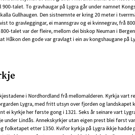
til 900-talet. To gravhaugar på Lygra går under namnet Kong
 kalla Gullhaugen. Den sistnemnte er kring 20 meter i tverrm
vist to gravleggingar, ei mannsgrav og ei kvinnegrav, frå 800- 
1800-talet var der fleire, mellom dei biskop Neuman i Berge
at Håkon den gode var gravlagt i ein av kongshaugane på Ly
rkje
rkjestadene i Nordhordland frå mellomalderen. Kyrkja vart re
garden Lygra, med fritt utsyn over fjorden og landskapet kri
nt ei kyrkje her første gong i 1321. Seks år seinare vart Lyg
e under Lindås. Annekskyrkjer utan eigen prest blei først v
 folketapet etter 1350. Kvifor kyrkja på Lygra ikkje hadde p