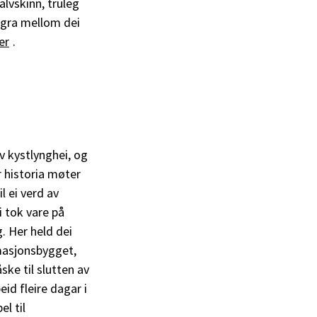
lvskinn, truleg
Lygra mellom dei
er
.
v kystlynghei, og
r historia møter
 ei verd av
i tok vare på
g. Her held dei
rmasjonsbygget,
ke til slutten av
id fleire dagar i
l til