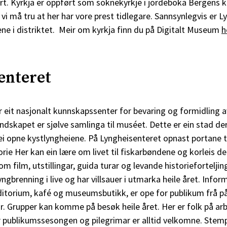
rt. Kyrkja er oppført som soknekyrkje i jordeboka Bergens ka
å vi må tru at her har vore prest tidlegare. Sannsynlegvis er 
ne i distriktet. Meir om kyrkja finn du på Digitalt Museum
h
enteret
 eit nasjonalt kunnskapssenter for bevaring og formidling a
dskapet er sjølve samlinga til muséet. Dette er ein stad de
i opne kystlyngheiene. På Lyngheisenteret opnast portane til
orie Her kan ein lære om livet til fiskarbøndene og korleis de
m film, utstillingar, guida turar og levande historieforteljin
ngbrenning i live og har villsauer i utmarka heile året. Info
ditorium, kafé og museumsbutikk, er ope for publikum frå pås
. Grupper kan komme på besøk heile året. Her er folk på arbe
 publikumssesongen og pilegrimar er alltid velkomne. Stempe