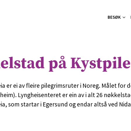
BESØK
lstad på Kystpile
a er ei av fleire pilegrimsruter i Noreg. Målet for de
eim). Lyngheisenteret er ein av i alt 26 nøkkelst
eia, som startar i Egersund og endar altså ved Ni