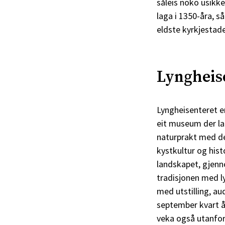
såleis noko usikke
laga i 1350-åra, s
eldste kyrkjestade
Lyngheis
Lyngheisenteret er
eit museum der lan
naturprakt med de
kystkultur og hist
landskapet, gjenno
tradisjonen med ly
med utstilling, au
september kvart år
veka også utanfor