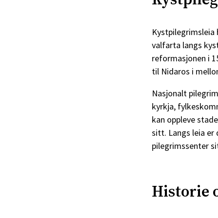
Kystpileg
Kystpilegrimsleia 
valfarta langs kys
reformasjonen i 15
til Nidaros i mell
Nasjonalt pilegri
kyrkja, fylkeskom
kan oppleve stader
sitt. Langs leia e
pilegrimssenter s
Historie 