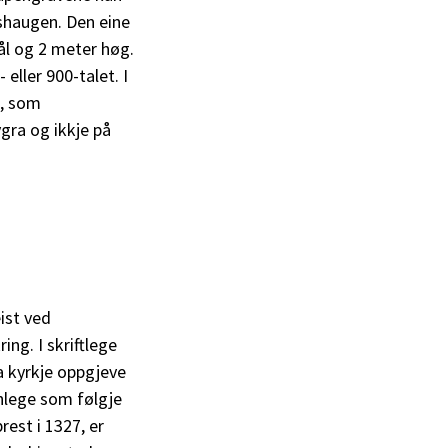
shaugen. Den eine
ål og 2 meter høg.
eller 900-talet. I
n, som
gra og ikkje på
ist ved
ng. I skriftlege
ra kyrkje oppgjeve
anlege som følgje
rest i 1327, er