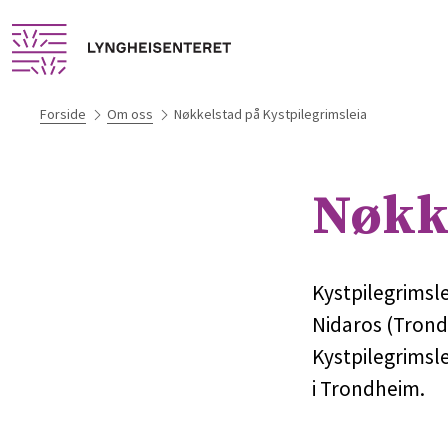
Forside
Om oss
Nøkkelstad på Kystpilegrimsleia
Nøkke
Kystpilegrimslei
Nidaros (Trondh
Kystpilegrimsl
i Trondheim.